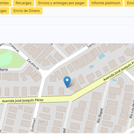
entas
Recargas
Envíos y entregas por pagar
Informe platinium
Env
egas
Envío de Dinero