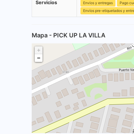
Servicios
Envíos y entregas
Pago cu
Envíos pre-etiquetados y entr
Mapa - PICK UP LA VILLA
+
−