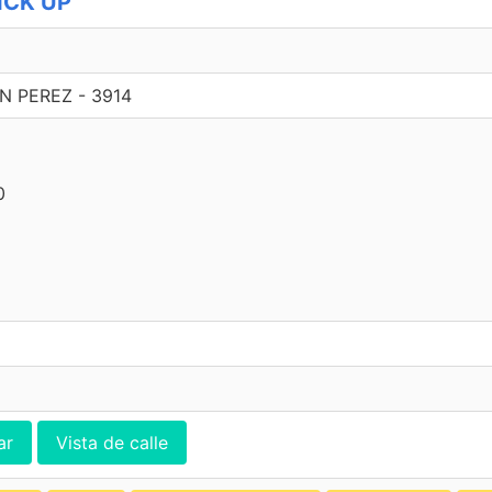
PICK UP
N PEREZ - 3914
0
ar
Vista de calle