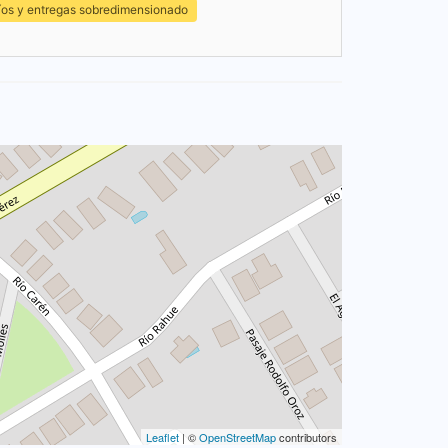
íos y entregas sobredimensionado
Leaflet
| ©
OpenStreetMap
contributors