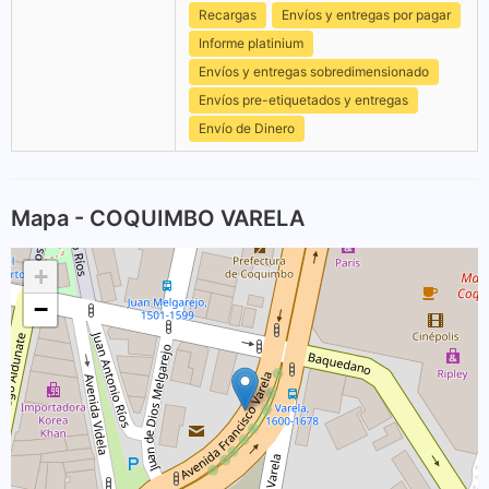
Recargas
Envíos y entregas por pagar
Informe platinium
Envíos y entregas sobredimensionado
Envíos pre-etiquetados y entregas
Envío de Dinero
Mapa - COQUIMBO VARELA
+
−