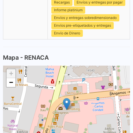
Recargas
Envíos y entregas por pagar
Informe platinium
Envíos y entregas sobredimensionado
Envíos pre-etiquetados y entregas
Envío de Dinero
Mapa - RENACA
+
−