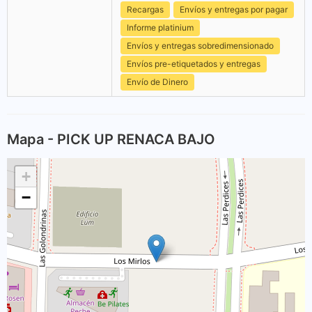
Recargas
Envíos y entregas por pagar
Informe platinium
Envíos y entregas sobredimensionado
Envíos pre-etiquetados y entregas
Envío de Dinero
Mapa - PICK UP RENACA BAJO
+
−