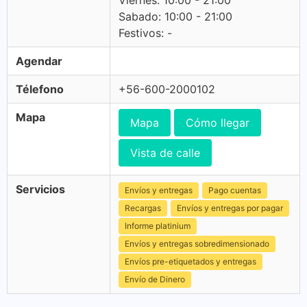
Viernes: 10:00 - 21:00
Sabado: 10:00 - 21:00
Festivos: -
Agendar
Télefono
+56-600-2000102
Mapa
Mapa
Cómo llegar
Vista de calle
Servicios
Envíos y entregas
Pago cuentas
Recargas
Envíos y entregas por pagar
Informe platinium
Envíos y entregas sobredimensionado
Envíos pre-etiquetados y entregas
Envío de Dinero