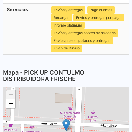
Servicios
Envíos y entregas
Pago cuentas
Recargas
Envíos y entregas por pagar
Informe platinium
Envíos y entregas sobredimensionado
Envíos pre-etiquetados y entregas
Envío de Dinero
Mapa - PICK UP CONTULMO
DISTRIBUIDORA FRISCHE
+
−