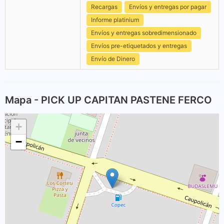
Recargas
Envíos y entregas por pagar
Informe platinium
Envíos y entregas sobredimensionado
Envíos pre-etiquetados y entregas
Envío de Dinero
Mapa - PICK UP CAPITAN PASTENE FERCO
+
−