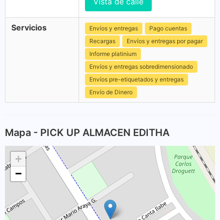
Vista de calle
Servicios
Envíos y entregas
Pago cuentas
Recargas
Envíos y entregas por pagar
Informe platinium
Envíos y entregas sobredimensionado
Envíos pre-etiquetados y entregas
Envío de Dinero
Mapa - PICK UP ALMACEN EDITHA
+
−