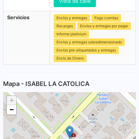
Vista de calle
Servicios
Envíos y entregas
Pago cuentas
Recargas
Envíos y entregas por pagar
Informe platinium
Envíos y entregas sobredimensionado
Envíos pre-etiquetados y entregas
Envío de Dinero
Mapa - ISABEL LA CATOLICA
+
−