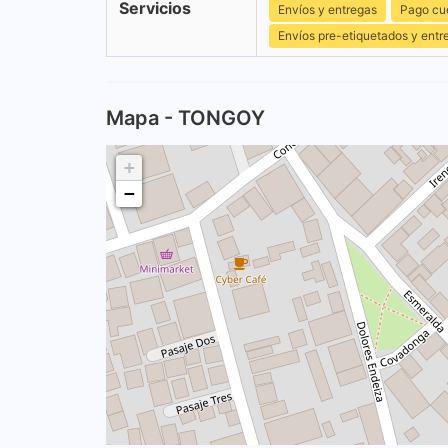
Servicios
Envíos y entregas
Pago cu
Envíos pre-etiquetados y entr
Mapa - TONGOY
+
−