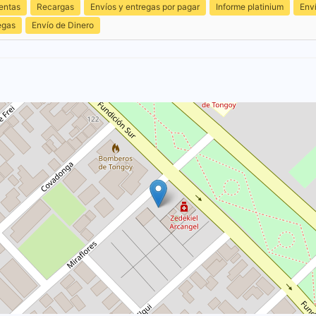
entas
Recargas
Envíos y entregas por pagar
Informe platinium
Env
egas
Envío de Dinero