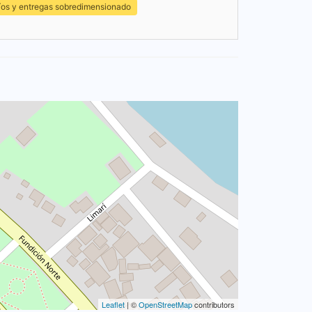
íos y entregas sobredimensionado
Leaflet
| ©
OpenStreetMap
contributors