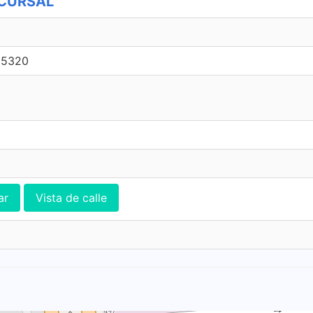
UCURSAL
 5320
ar
Vista de calle