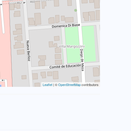
Leaflet
| ©
OpenStreetMap
contributors