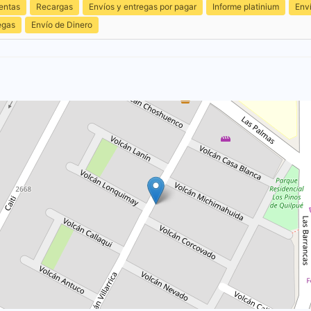
entas
Recargas
Envíos y entregas por pagar
Informe platinium
Env
egas
Envío de Dinero