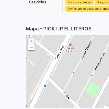
Servicios
Envíos y entregas
Pago cu
Envíos pre-etiquetados y entr
Mapa - PICK UP EL LITEROS
+
−