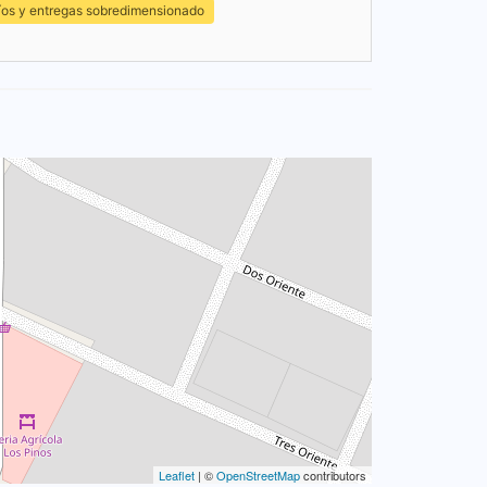
íos y entregas sobredimensionado
Leaflet
| ©
OpenStreetMap
contributors