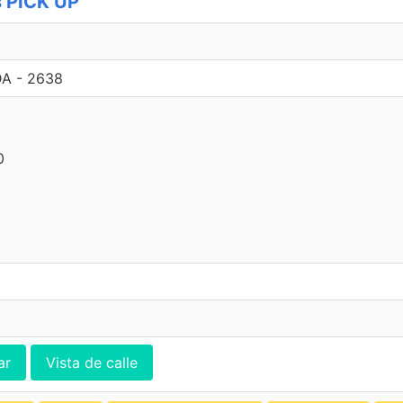
s PICK UP
A - 2638
0
ar
Vista de calle