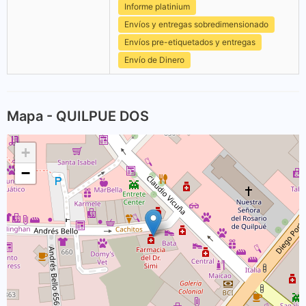
Informe platinium
Envíos y entregas sobredimensionado
Envíos pre-etiquetados y entregas
Envío de Dinero
Mapa - QUILPUE DOS
+
−