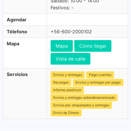
Sabado: 10:00 - 14:00
Festivos: -
Agendar
Télefono
+56-600-2000102
Mapa
Mapa
Cómo llegar
Vista de calle
Servicios
Envíos y entregas
Pago cuentas
Recargas
Envíos y entregas por pagar
Informe platinium
Envíos y entregas sobredimensionado
Envíos pre-etiquetados y entregas
Envío de Dinero