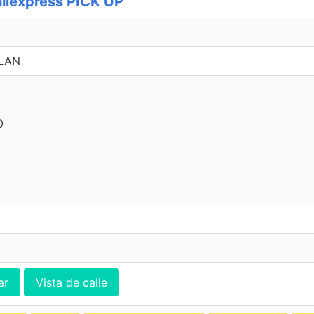
ilexpress PICK UP
PLAN
0
ar
Vista de calle