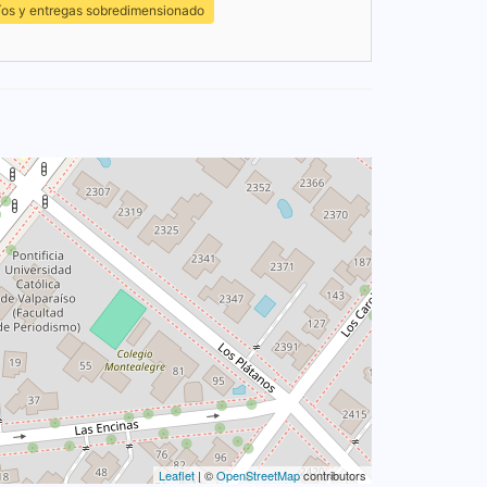
íos y entregas sobredimensionado
Leaflet
| ©
OpenStreetMap
contributors