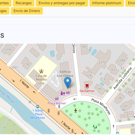
entas
Recargas
Envíos y entregas por pagar
Informe platinium
Env
egas
Envío de Dinero
ES