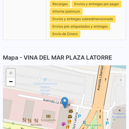
Recargas
Envíos y entregas por pagar
Informe platinium
Envíos y entregas sobredimensionado
Envíos pre-etiquetados y entregas
Envío de Dinero
Mapa - VINA DEL MAR PLAZA LATORRE
+
−