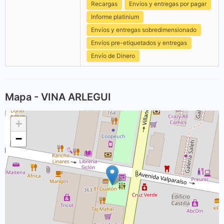
Recargas
Envíos y entregas por pagar
Informe platinium
Envíos y entregas sobredimensionado
Envíos pre-etiquetados y entregas
Envío de Dinero
Mapa - VINA ARLEGUI
+
−