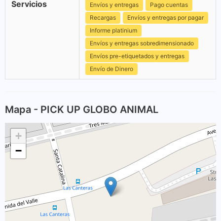
Servicios
Envíos y entregas
Pago cuentas
Recargas
Envíos y entregas por pagar
Informe platinium
Envíos y entregas sobredimensionado
Envíos pre-etiquetados y entregas
Envío de Dinero
Mapa - PICK UP GLOBO ANIMAL
+
−