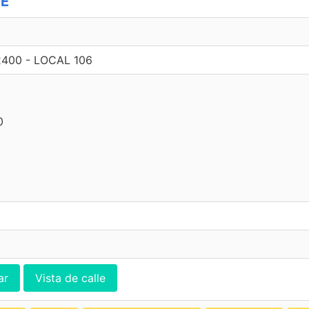
TE
2400 - LOCAL 106
0
ar
Vista de calle