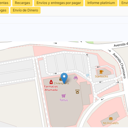
entas
Recargas
Envíos y entregas por pagar
Informe platinium
Env
egas
Envío de Dinero