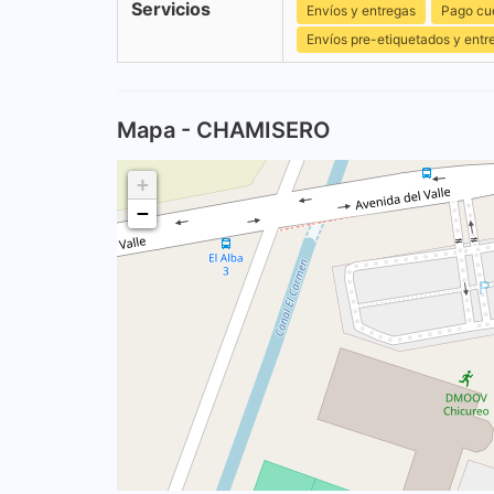
Servicios
Envíos y entregas
Pago cu
Envíos pre-etiquetados y entr
Mapa - CHAMISERO
+
−