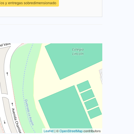
íos y entregas sobredimensionado
Leaflet
| ©
OpenStreetMap
contributors