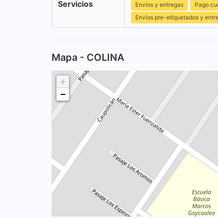
Servicios
Envíos y entregas
Pago cu
Envíos pre-etiquetados y entr
Mapa - COLINA
+
−