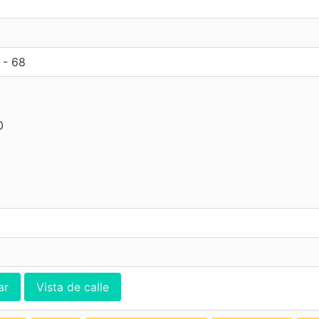
- 68
0
ar
Vista de calle