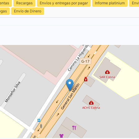
entas
Recargas
Envíos y entregas por pagar
Informe platinium
Env
egas
Envío de Dinero