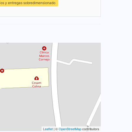
íos y entregas sobredimensionado
Leaflet
| ©
OpenStreetMap
contributors