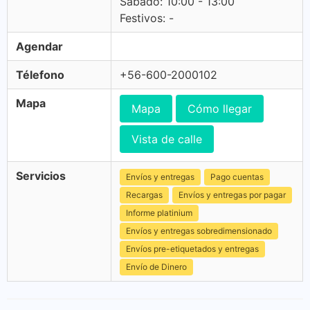
Sabado: 10:00 - 13:00
Festivos: -
Agendar
Télefono
+56-600-2000102
Mapa
Mapa
Cómo llegar
Vista de calle
Servicios
Envíos y entregas
Pago cuentas
Recargas
Envíos y entregas por pagar
Informe platinium
Envíos y entregas sobredimensionado
Envíos pre-etiquetados y entregas
Envío de Dinero